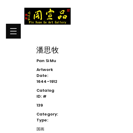
潘思牧
Pan Si Mu
Artwork
Date:
1644–1912
Catalog
ID: #
139
Category:
Type:
国画