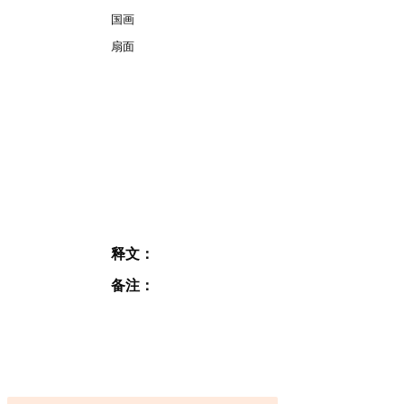
国画
扇面
释文：
备注：
订阅表格