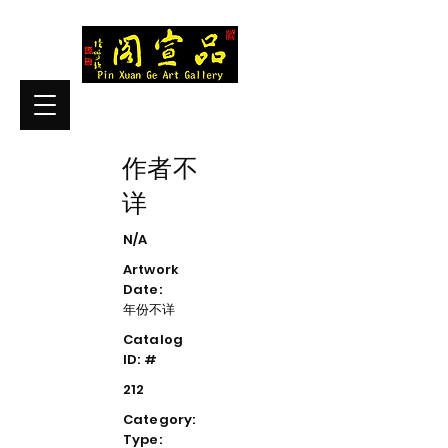
作者不
详
N/A
Artwork
Date:
年份不详
Catalog
ID: #
212
Category:
Type: