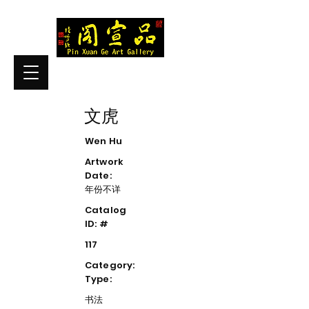
文虎
Wen Hu
Artwork
Date:
年份不详
Catalog
ID: #
117
Category:
Type:
书法