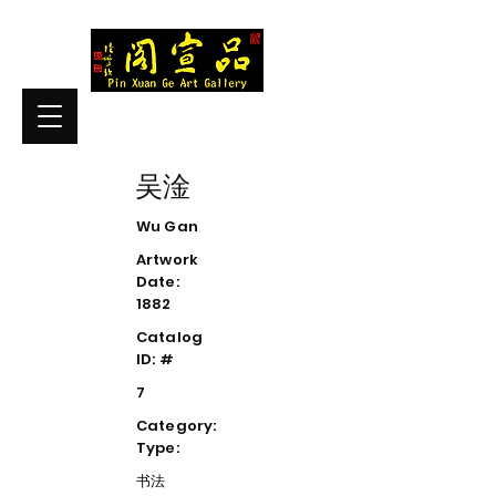
吴淦
Wu Gan
Artwork
Date:
1882
Catalog
ID: #
7
Category:
Type:
书法