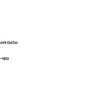
主页
活动
Virtual Exhibition
General
ork Date:
–1912