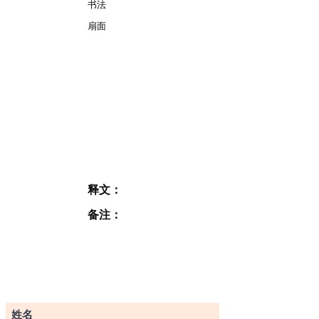
书法
扇面
释文：
备注：
订阅表格