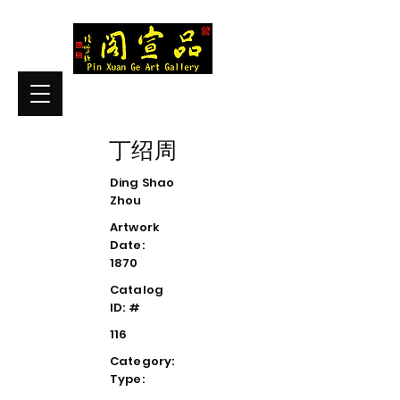
丁绍周
Ding Shao
Zhou
Artwork
Date:
1870
Catalog
ID: #
116
Category:
Type: