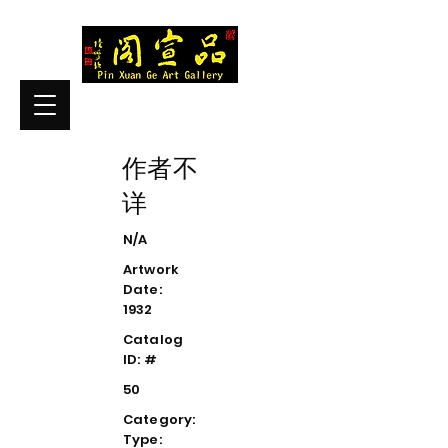
作者不
详
N/A
Artwork
Date:
1932
Catalog
ID: #
50
Category:
Type: