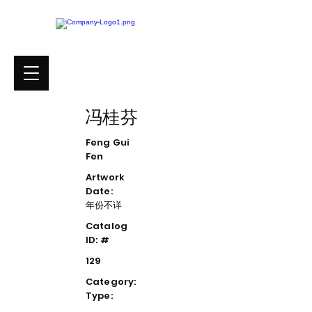
冯桂芬
Feng Gui
Fen
Artwork
Date:
年份不详
Catalog
ID: #
129
Category:
Type: