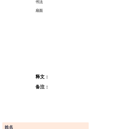
书法
扇面
释文：
备注：
订阅表格