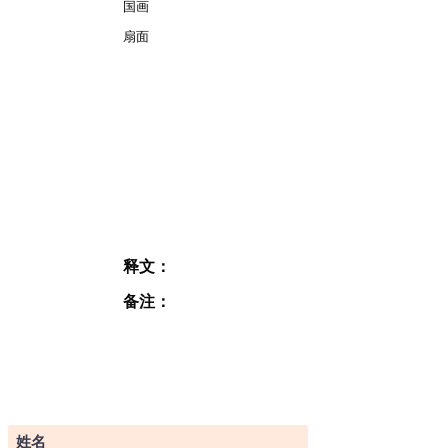
国画
扇面
释文：
备注：
订阅表格