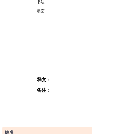
书法
扇面
释文：
备注：
订阅表格