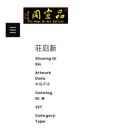
荘启新
Zhuang Qi
Xin
Artwork
Date:
年份不详
Catalog
ID: #
237
Category:
Type: