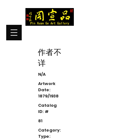
作者不
详
N/A
Artwork
Date:
1879/1938
Catalog
ID: #
81
Category:
Type: