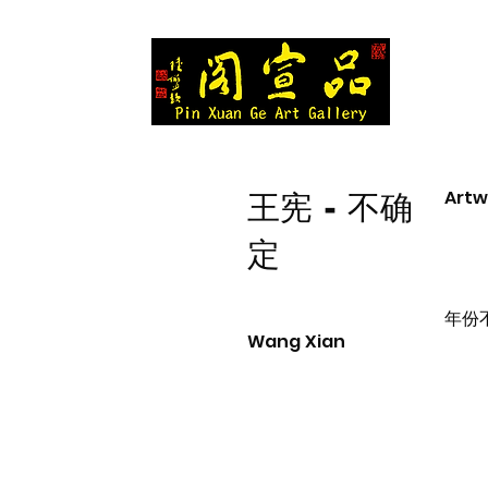
Artw
王宪 - 不确
定
年份
Wang Xian