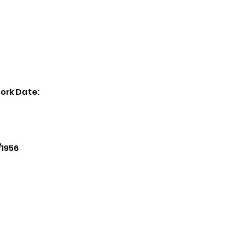
主页
活动
Virtual Exhibition
General
ork Date:
/1956