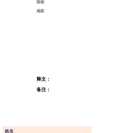
国画
扇面
释文：
备注：
订阅表格