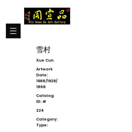
雪村
Xue Cun
Artwork
Date:
1988/1928/
1868
Catalog
ID: #
224
Category:
Type: