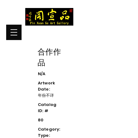
合作作
品
N/A
Artwork
Date:
年份不详
Catalog
ID: #
80
Category:
Type: