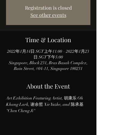
Registration is closed
See other events
Time & Location
2022年1月14日 SGT上午11:00 – 2022年1月23
日 SGT下午5:00
Singapore, Block 231, Bras Basah Complex,
Bain Street, #04-11, Singapore 180231
About the Event
Art Exhibition Featuring Artist, 胡康乐 Oh 
Khang Lark, 谢余哲 Xie Yuzhe, and 陈承基 
"Chen Cheng Ji"